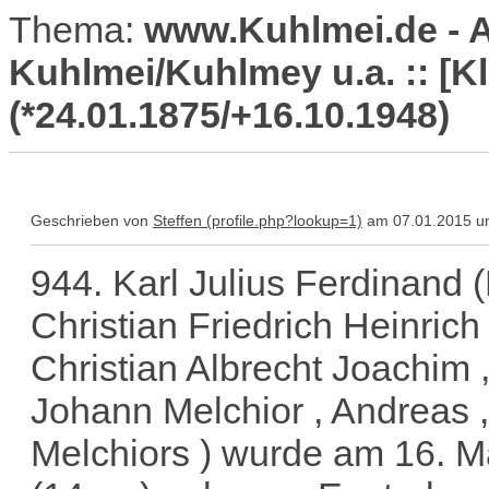
Thema:
www.Kuhlmei.de -
Kuhlmei/Kuhlmey u.a. :: [K
(*24.01.1875/+16.10.1948)
Geschrieben von
Steffen
am 07.01.2015 u
944. Karl Julius Ferdinand
Christian Friedrich Heinrich 
Christian Albrecht Joachim ,
Johann Melchior , Andreas ,
Melchiors ) wurde am 16. M