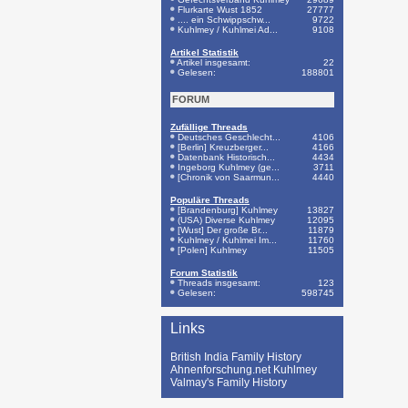
Flurkarte Wust 1852
27777
.... ein Schwippschw...
9722
Kuhlmey / Kuhlmei Ad...
9108
Artikel Statistik
Artikel insgesamt:
22
Gelesen:
188801
FORUM
Zufällige Threads
Deutsches Geschlecht...
4106
[Berlin] Kreuzberger...
4166
Datenbank Historisch...
4434
Ingeborg Kuhlmey (ge...
3711
[Chronik von Saarmun...
4440
Populäre Threads
[Brandenburg] Kuhlmey
13827
(USA) Diverse Kuhlmey
12095
[Wust] Der große Br...
11879
Kuhlmey / Kuhlmei Im...
11760
[Polen] Kuhlmey
11505
Forum Statistik
Threads insgesamt:
123
Gelesen:
598745
Links
British India Family History
Ahnenforschung.net Kuhlmey
Valmay's Family History