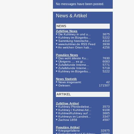
No messages have been posted.
News & Artikel
NEWS
Zufällige News
Die Kuhlmey in und u...
3675
Kuhlmey im Bürgerbu...
5222
Sammlung historische...
4310
www.kuhlmei.de RSS Feed
3939
An welchen Orten hab...
4256
Populäre News
Das wohl älteste Ku...
7630
Übrigens .... es gi...
6083
Zufallsfunde Interne...
5771
Zufallsfunde Interne...
5719
Kuhlmey im Bürgerbu...
5222
News Statistik
News insgesamt:
42
Gelesen:
171507
ARTIKEL
Zufällige Artikel
Kuhlmey Pferdediebst...
3573
Kuhlmey / Kuhlmei Ad...
9108
Kuhlmei/Kuhlmey auf ...
3665
Kuhlmeys im Landreit...
3347
Zachow 1858
4597
Populäre Artikel
Kriegsgefallene
32975
Gefechtsverband Kuhlmey
29689