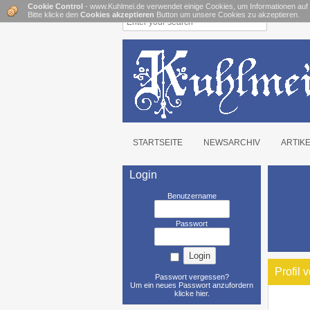
Cookie Control
- www.Kuhlmei.de verwendet einige Cookies, um Informationen auf
Bitte klicke den
Cookies akzeptieren
Button um unsere Cookies zu akzeptieren.
STARTSEITE
NEWSARCHIV
ARTIK
Login
Benutzername
Passwort
Profil 
Passwort vergessen?
Um ein neues Passwort anzufordern
klicke hier
.