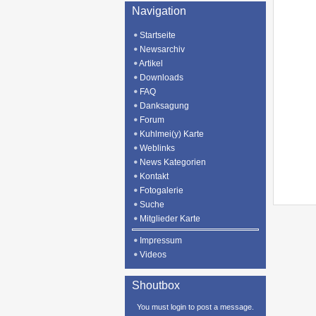
Navigation
Startseite
Newsarchiv
Artikel
Downloads
FAQ
Danksagung
Forum
Kuhlmei(y) Karte
Weblinks
News Kategorien
Kontakt
Fotogalerie
Suche
Mitglieder Karte
Impressum
Videos
Shoutbox
You must login to post a message.