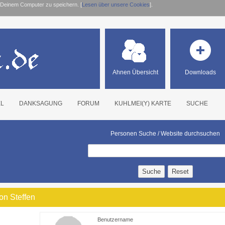
 Deinem Computer zu speichern. [
Lesen über unsere Cookies
].
Ahnen Übersicht
Downloads
EL
DANKSAGUNG
FORUM
KUHLMEI(Y) KARTE
SUCHE
Personen Suche / Website durchsuchen
von Steffen
Benutzername