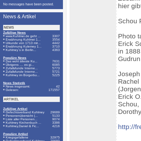
No messages have been posted.
hier gi
News & Artikel
Schou 
NEWS
Zufällige News
Photo t
www.Kuhlmei.de geht ...
3307
Erwähnung Kuhlmei 1...
3554
Erick S
Urkunde von 1713 mit...
4442
Erwähnung Kulemey 1...
3710
in 1888
Kuhlmey´s in Berlin...
4363
Gudrun 
Populäre News
Das wohl älteste Ku...
7631
Übrigens .... es gi...
6085
Zufallsfunde Interne...
5773
Zufallsfunde Interne...
5721
Joseph 
Kuhlmey im Bürgerbu...
5225
Rachel 
News Statistik
News insgesamt:
42
(Jorgen
Gelesen:
171557
Erick O
ARTIKEL
Schou,
Zufällige Artikel
Dorothy
Gefechtsverband Kuhlmey
29689
Personenübersicht (...
5133
Liste aller Personen...
9074
Kuhlmey Kirchenbuch ...
3386
http://f
Kuhlmey,Daniel & Fic...
4216
Populäre Artikel
Kriegsgefallene
32975
Gefechtsverband Kuhlmey
29689