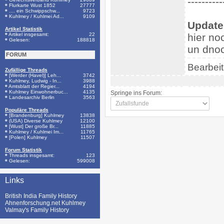
----------
Flurkarte Wust 1852
27777
.... ein Schwippschw...
9723
Kuhlmey / Kuhlmei Ad...
9109
Update
Artikel Statistik
Artikel insgesamt:
22
hier no
Gelesen:
188818
un dno
FORUM
Bearbei
Zufällige Threads
[Werder (Havel)] Leh...
3742
Kuhlmey, Ludwig - In...
3988
Amtsblatt der Regier...
4194
Kuhlmey Einwohnerbuc...
4135
Springe ins Forum:
Landesarchiv Berlin
3563
Populäre Threads
[Brandenburg] Kuhlmey
13838
(USA) Diverse Kuhlmey
12100
[Wust] Der große Br...
11885
Kuhlmey / Kuhlmei Im...
11765
[Polen] Kuhlmey
11507
Forum Statistik
Threads insgesamt:
123
Gelesen:
599008
Links
British India Family History
Ahnenforschung.net Kuhlmey
Valmay's Family History