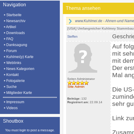
Navigation
Thema ansehen
Startseite
Newsarchiv
www.Kuhlmei.de - Ahnen-und Namen
Artikel
[USA] Umfangreicher Kuhlmey Stammba
Downloads
Geschri
Steffen
FAQ
Danksagung
Auf fol
Forum
mit seh
Kuhlmei(y) Karte
mit dem
Weblinks
Der ers
News Kategorien
Mal ang
Kontakt
Seiten Administrator
Fotogalerie
Suche
Die US
Mitglieder Karte
zuminde
Beiträge:
132
Impressum
sehr gu
Registriert am:
22.09.14
Videos
Link zu
Shoutbox
You must login to post a message.
Zusamm