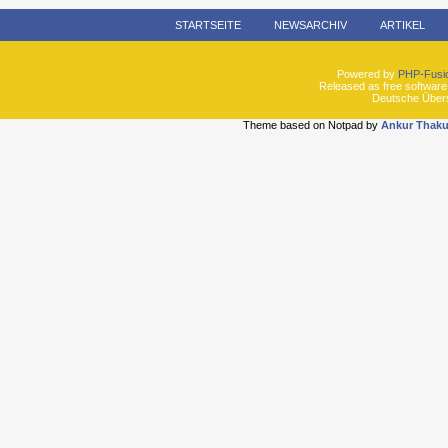
STARTSEITE
NEWSARCHIV
ARTIKEL
Powered by
PHP-Fusi
Released as free software
Deutsche Über
Theme based on Notpad by
Ankur Thaku