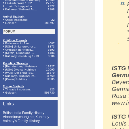
Flurkarte Wust 1852
27777
.... ein Schwippschw...
9722
Kuhlmey / Kuhlmei Ad...
9108
Artikel Statistik
Artikel insgesamt:
22
Gelesen:
188797
FORUM
Zufällige Threads
Freimaurer im Alten ...
4087
[USA] Umfangreicher ...
3873
Amtsblatt der König...
3593
[Ketzin] Großbrand ...
4184
Kuhlmey Insterburg 1919
6806
Populäre Threads
[Brandenburg] Kuhlmey
13827
ISTG 
(USA) Diverse Kuhlmey
12095
[Wust] Der große Br...
11879
Germa
Kuhlmey / Kuhlmei Im...
11759
[Polen] Kuhlmey
11505
Beyer
Forum Statistik
Germa
Threads insgesamt:
123
Gelesen:
598730
Rosa 
www.i
Links
British India Family History
ISTG 
Ahnenforschung.net Kuhlmey
Valmay's Family History
Louis