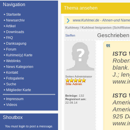
Navigation
Thema ansehen
Startseite
Newsarchiv
www.Kuhlmei.de - Ahnen-und Namen
Artikel
Kuhlmey / Kuhlmei Imigranten (Schiffliste
Downloads
Geschrieben
Steffen
FAQ
Danksagung
Forum
ISTG 
Kuhlmei(y) Karte
Robert
Weblinks
blank.
News Kategorien
Kontakt
J.; le
Seiten Administrator
Fotogalerie
www.i
Suche
Mitglieder Karte
ISTG 
Beiträge:
132
Impressum
Registriert am:
Ameri
22.09.14
Videos
Ameri
925 D
Shoutbox
www.i
You must login to post a message.