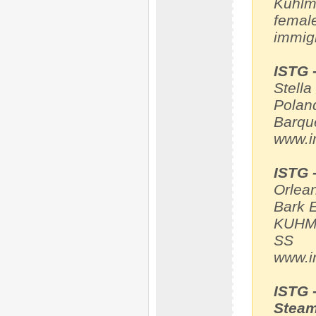
Kuhlm
femal
immig
ISTG 
Stell
Polan
Barqu
www.i
ISTG 
Orlea
Bark 
KUHMA
SS
www.i
ISTG 
Steam