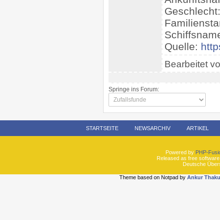
Geschlecht
Familiensta
Schiffsname
Quelle:
htt
Bearbeitet v
Springe ins Forum:
STARTSEITE
NEWSARCHIV
ARTIKEL
Powered by
PHP-Fusi
Released as free software
Deutsche Über
Theme based on Notpad by
Ankur Thaku