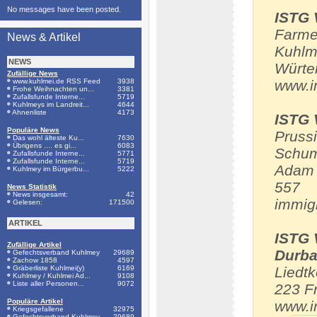
No messages have been posted.
ISTG 
Farme
News & Artikel
Kuhlm
NEWS
Würte
Zufällige News
www.kuhlmei.de RSS Feed
3938
www.i
Frohe Weihnachten un...
3381
Zufallsfunde Interne...
5719
Kuhlmeys im Landreit...
4644
Ahnenliste
4173
ISTG 
Populäre News
Pruss
Das wohl älteste Ku...
7630
Übrigens .... es gi...
6083
Schum
Zufallsfunde Interne...
5771
Zufallsfunde Interne...
5719
Adam 
Kuhlmey im Bürgerbu...
5222
557
News Statistik
News insgesamt:
42
immig
Gelesen:
171500
ARTIKEL
ISTG 
Zufällige Artikel
Durba
Gefechtsverband Kuhlmey
29689
Zachow 1858
4597
Gräberliste Kuhlmei(y)
6169
Liedt
Kuhlmey / Kuhlmei Ad...
9108
Liste aller Personen...
9072
223 F
Populäre Artikel
www.i
Kriegsgefallene
32975
Gefechtsverband Kuhlmey
29689