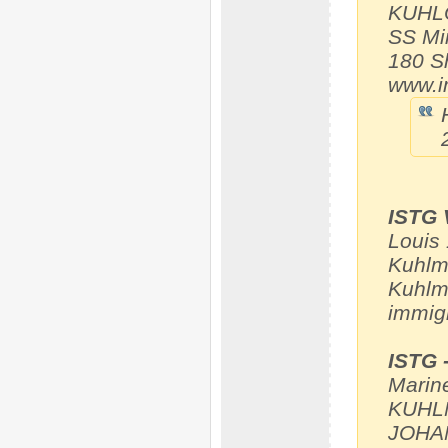
KUHLO
SS Mi
180 S
www.i
ISTG V
Louis
Kuhlm
Kuhlm
immig
ISTG 
Marin
KUHLM
JOHAN