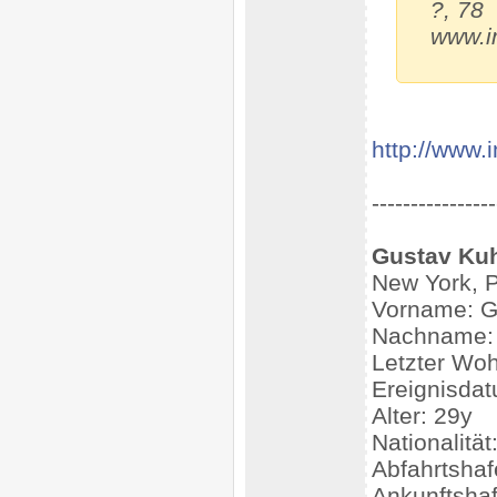
?, 78
www.i
http://www.
----------------
Gustav Ku
New York, Pa
Vorname: G
Nachname:
Letzter Woh
Ereignisdat
Alter: 29y
Nationalitä
Abfahrtsha
Ankunftsha