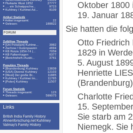
Oktober 1800 i
Flurkarte Wust 1852
27777
.... ein Schwippschw...
9723
Kuhlmey / Kuhlmei Ad...
9109
19. Januar 18
Artikel Statistik
Artikel insgesamt:
22
Gelesen:
188822
Sie hatten die fo
FORUM
Otto Friedric
Zufällige Threads
[Uni Potsdam] Kuhlme...
3982
Zachow / Gutenpaaren
4694
1829 in Werde
KB Rotzis 1854-74 (...
7059
KB Falkenhagen
6377
[Berichtsheft./Ausbi...
3761
5. August 1899
Populäre Threads
[Brandenburg] Kuhlmey
13839
Henriette LIE
(USA) Diverse Kuhlmey
12103
[Wust] Der große Br...
11885
Kuhlmey / Kuhlmei Im...
11765
(Brandenburg).
[Polen] Kuhlmey
11507
Forum Statistik
Threads insgesamt:
123
Charlotte Fri
Gelesen:
599075
15. September 
Links
Sie starb am 
British India Family History
Ahnenforschung.net Kuhlmey
Niemegk. Sie h
Valmay's Family History