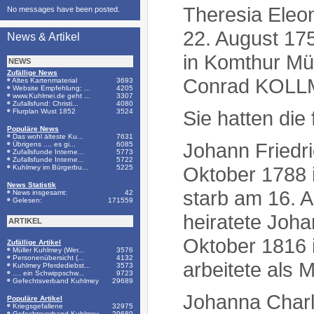
Theresia Ele
No messages have been posted.
22. August 17
News & Artikel
in Komthur Mü
NEWS
Zufällige News
Conrad KOLL
Altes Kartenmaterial
3693
Website Empfehlung: ...
4205
www.Kuhlmei.de geht ...
3307
Zufallsfund: Christi...
4080
Sie hatten die
Flurplan Wust 1852
3524
Populäre News
Das wohl älteste Ku...
7631
Johann Friedr
Übrigens .... es gi...
6085
Zufallsfunde Interne...
5773
Zufallsfunde Interne...
5722
Oktober 1788 
Kuhlmey im Bürgerbu...
5225
News Statistik
starb am 16. 
News insgesamt:
42
Gelesen:
171559
heiratete Joh
ARTIKEL
Oktober 1816 
Zufällige Artikel
Müller Kuhlmey (Wer...
3576
Personenübersicht (...
4132
arbeitete als 
Kuhlmey Pferdediebst...
3573
.... ein Schwippschw...
9723
Gefechtsverband Kuhlmey
29689
Johanna Charl
Populäre Artikel
Kriegsgefallene
32975
Gefechtsverband Kuhlmey
29689