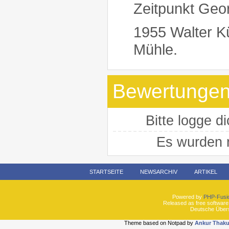
Zeitpunkt Geo
1955 Walter K
Mühle.
Bewertunge
Bitte logge 
Es wurden 
STARTSEITE
NEWSARCHIV
ARTIKEL
Powered by
PHP-Fusi
Released as free software
Deutsche Über
Theme based on Notpad by
Ankur Thaku