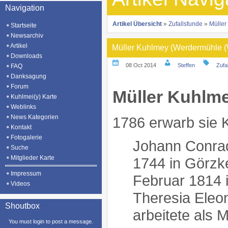
Navigation
Artikel Übersicht
»
Zufallsfunde
»
Müller
Startseite
Newsarchiv
Artikel
Müller Kuhlmey (Werdermühle (
Downloads
08 Oct 2014
Steffen
Zufa
FAQ
Danksagung
Forum
Müller Kuhlm
Kuhlmei(y) Karte
Weblinks
News Kategorien
1786 erwarb sie 
Kontakt
Fotogalerie
Johann Conrad
Suche
Mitglieder Karte
1744 in Görzke
Impressum
Februar 1814 
Videos
Theresia Ele
Shoutbox
arbeitete als M
You must login to post a message.