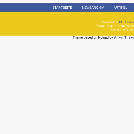
STARTSEITE
NEWSARCHIV
ARTIKEL
Powered by
PHP-Fusi
Released as free software
Deutsche Über
Theme based on Notpad by
Ankur Thaku