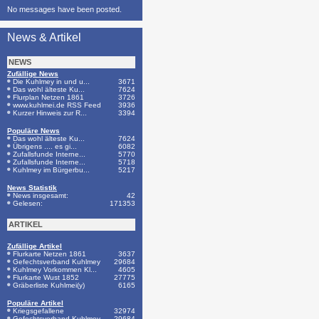
No messages have been posted.
News & Artikel
NEWS
Zufällige News
Die Kuhlmey in und u...
3671
Das wohl älteste Ku...
7624
Flurplan Netzen 1861
3726
www.kuhlmei.de RSS Feed
3936
Kurzer Hinweis zur R...
3394
Populäre News
Das wohl älteste Ku...
7624
Übrigens .... es gi...
6082
Zufallsfunde Interne...
5770
Zufallsfunde Interne...
5718
Kuhlmey im Bürgerbu...
5217
News Statistik
News insgesamt:
42
Gelesen:
171353
ARTIKEL
Zufällige Artikel
Flurkarte Netzen 1861
3637
Gefechtsverband Kuhlmey
29684
Kuhlmey Vorkommen Kl...
4605
Flurkarte Wust 1852
27775
Gräberliste Kuhlmei(y)
6165
Populäre Artikel
Kriegsgefallene
32974
Gefechtsverband Kuhlmey
29684