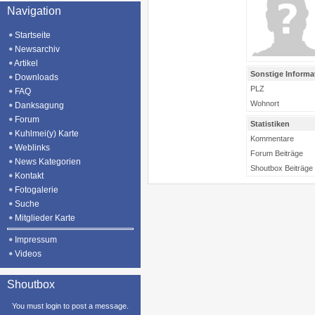
Navigation
Startseite
Newsarchiv
Artikel
Sonstige Informa
Downloads
PLZ
FAQ
Wohnort
Danksagung
Forum
Statistiken
Kuhlmei(y) Karte
Kommentare
Weblinks
Forum Beiträge
News Kategorien
Shoutbox Beiträge
Kontakt
Fotogalerie
Suche
Mitglieder Karte
Impressum
Videos
Shoutbox
You must login to post a message.