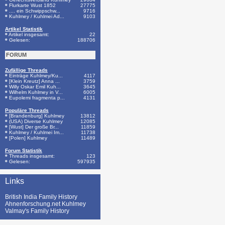
Flurkarte Wust 1852
27775
.... ein Schwippschw...
9716
Kuhlmey / Kuhlmei Ad...
9103
Artikel Statistik
Artikel insgesamt:
22
Gelesen:
188706
FORUM
Zufällige Threads
Einträge Kuhlmey/Ku...
4117
[Klein Kreutz] Anna ...
3759
Willy Oskar Emil Kuh...
3645
Wilhelm Kuhlmey in V...
6005
Eupolemi fragmenta p...
4131
Populäre Threads
[Brandenburg] Kuhlmey
13812
(USA) Diverse Kuhlmey
12085
[Wust] Der große Br...
11859
Kuhlmey / Kuhlmei Im...
11738
[Polen] Kuhlmey
11489
Forum Statistik
Threads insgesamt:
123
Gelesen:
597935
Links
British India Family History
Ahnenforschung.net Kuhlmey
Valmay's Family History