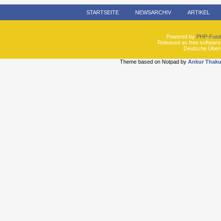
STARTSEITE
NEWSARCHIV
ARTIKEL
Powered by
PHP-Fusi
Released as free software
Deutsche Über
Theme based on Notpad by
Ankur Thaku