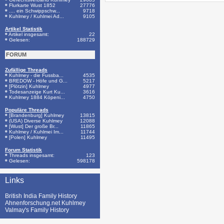
Flurkarte Wust 1852
27776
.... ein Schwippschw...
9718
Kuhlmey / Kuhlmei Ad...
9105
Artikel Statistik
Artikel insgesamt:
22
Gelesen:
188729
FORUM
Zufällige Threads
Kuhlmey - die Fussba...
4535
BREDOW - Höfe und G...
5217
[Plötzin] Kuhlmey
4977
Todesanzeige Kurt Ku...
3616
Kuhlmey 1884 Köpeni...
4750
Populäre Threads
[Brandenburg] Kuhlmey
13815
(USA) Diverse Kuhlmey
12088
[Wust] Der große Br...
11865
Kuhlmey / Kuhlmei Im...
11744
[Polen] Kuhlmey
11495
Forum Statistik
Threads insgesamt:
123
Gelesen:
598178
Links
British India Family History
Ahnenforschung.net Kuhlmey
Valmay's Family History