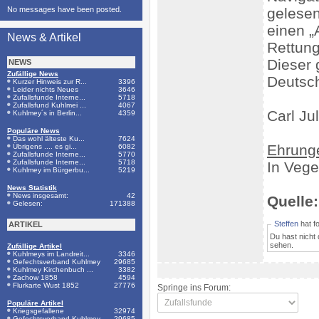
No messages have been posted.
gelesen
einen „
News & Artikel
Rettung
Dieser 
NEWS
Zufällige News
Deutsch
Kurzer Hinweis zur R...
3396
Leider nichts Neues
3646
Zufallsfunde Interne...
5718
Zufallsfund Kuhlmei ...
4067
Carl Ju
Kuhlmey´s in Berlin...
4359
Populäre News
Das wohl älteste Ku...
7624
Ehrung
Übrigens .... es gi...
6082
Zufallsfunde Interne...
5770
Zufallsfunde Interne...
5718
In Vege
Kuhlmey im Bürgerbu...
5219
News Statistik
News insgesamt:
42
Quelle:
Gelesen:
171388
Steffen
hat f
ARTIKEL
Du hast nicht
sehen.
Zufällige Artikel
Kuhlmeys im Landreit...
3346
Gefechtsverband Kuhlmey
29685
Kuhlmey Kirchenbuch ...
3382
Zachow 1858
4594
Flurkarte Wust 1852
27776
Springe ins Forum:
Populäre Artikel
Kriegsgefallene
32974
Gefechtsverband Kuhlmey
29685