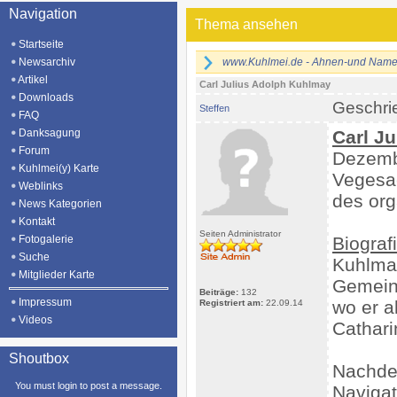
Navigation
Thema ansehen
Startseite
Newsarchiv
www.Kuhlmei.de - Ahnen-und Namen
Artikel
Carl Julius Adolph Kuhlmay
Downloads
Geschri
Steffen
FAQ
Danksagung
Carl J
Forum
Dezembe
Kuhlmei(y) Karte
Vegesac
Weblinks
des org
News Kategorien
Kontakt
Seiten Administrator
Fotogalerie
Biograf
Suche
Kuhlmay
Mitglieder Karte
Gemeind
Beiträge:
132
Impressum
wo er a
Registriert am:
22.09.14
Videos
Cathari
Shoutbox
Nachdem
You must login to post a message.
Navigat