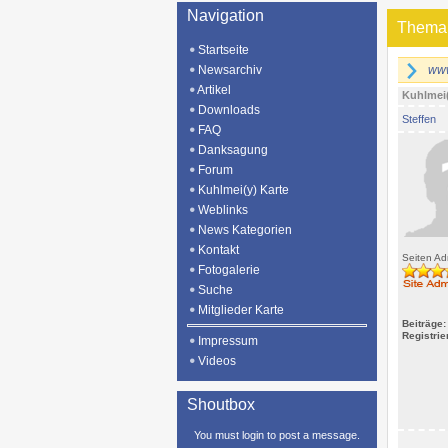
Navigation
Thema
Startseite
Newsarchiv
www
Artikel
Kuhlmei
Downloads
Steffen
FAQ
Danksagung
Forum
Kuhlmei(y) Karte
Weblinks
News Kategorien
Kontakt
Seiten Adm
Fotogalerie
Suche
Mitglieder Karte
Beiträge:
Registrie
Impressum
Videos
Shoutbox
You must login to post a message.