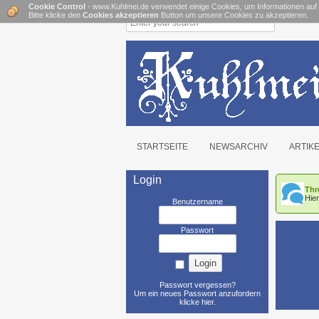
Cookie Control
- www.Kuhlmei.de verwendet einige Cookies, um Informationen auf
Bitte klicke den
Cookies akzeptieren
Button um unsere Cookies zu akzeptieren.
STARTSEITE
NEWSARCHIV
ARTIK
Login
Thr
Hie
Benutzername
Passwort
Passwort vergessen?
Um ein neues Passwort anzufordern
klicke hier
.