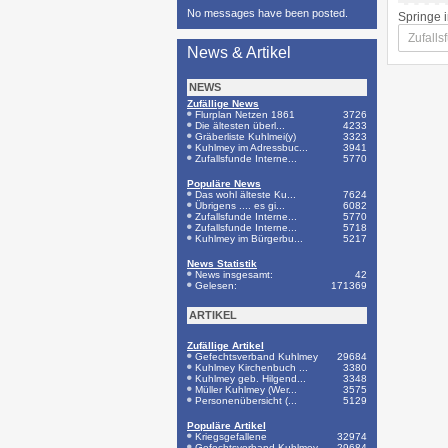
No messages have been posted.
Springe 
News & Artikel
NEWS
Zufällige News
Flurplan Netzen 1861
3726
Die ältesten überl...
4233
Gräberliste Kuhlmei(y)
3323
Kuhlmey im Adressbuc...
3941
Zufallsfunde Interne...
5770
Populäre News
Das wohl älteste Ku...
7624
Übrigens .... es gi...
6082
Zufallsfunde Interne...
5770
Zufallsfunde Interne...
5718
Kuhlmey im Bürgerbu...
5217
News Statistik
News insgesamt:
42
Gelesen:
171369
ARTIKEL
Zufällige Artikel
Gefechtsverband Kuhlmey
29684
Kuhlmey Kirchenbuch ...
3380
Kuhlmey geb. Hilgend...
3348
Müller Kuhlmey (Wer...
3575
Personenübersicht (...
5129
Populäre Artikel
Kriegsgefallene
32974
Gefechtsverband Kuhlmey
29684