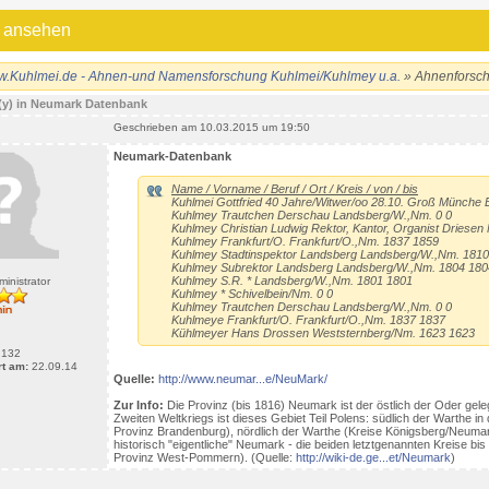
 ansehen
.Kuhlmei.de - Ahnen-und Namensforschung Kuhlmei/Kuhlmey u.a.
» Ahnenforsc
(y) in Neumark Datenbank
Geschrieben am 10.03.2015 um 19:50
Neumark-Datenbank
Name / Vorname / Beruf / Ort / Kreis / von / bis
Kuhlmei Gottfried 40 Jahre/Witwer/oo 28.10. Groß Münche
Kuhlmey Trautchen Derschau Landsberg/W.,Nm. 0 0
Kuhlmey Christian Ludwig Rektor, Kantor, Organist Driese
Kuhlmey Frankfurt/O. Frankfurt/O.,Nm. 1837 1859
Kuhlmey Stadtinspektor Landsberg Landsberg/W.,Nm. 181
Kuhlmey Subrektor Landsberg Landsberg/W.,Nm. 1804 180
Kuhlmey S.R. * Landsberg/W.,Nm. 1801 1801
inistrator
Kuhlmey * Schivelbein/Nm. 0 0
Kuhlmey Trautchen Derschau Landsberg/W.,Nm. 0 0
Kuhlmeye Frankfurt/O. Frankfurt/O.,Nm. 1837 1837
Kühlmeyer Hans Drossen Weststernberg/Nm. 1623 1623
132
rt am:
22.09.14
Quelle:
http://www.neumar...e/NeuMark/
Zur Info:
Die Provinz (bis 1816) Neumark ist der östlich der Oder ge
Zweiten Weltkriegs ist dieses Gebiet Teil Polens: südlich der Warthe 
Provinz Brandenburg), nördlich der Warthe (Kreise Königsberg/Neumar
historisch "eigentliche" Neumark - die beiden letztgenannten Kreise b
Provinz West-Pommern). (Quelle:
http://wiki-de.ge...et/Neumark
)