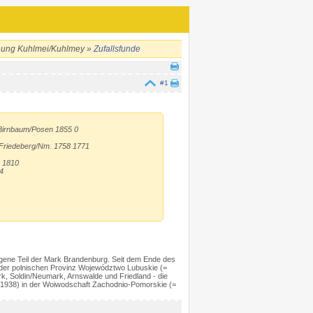
hung Kuhlmei/Kuhlmey »
Zufallsfunde
#1
 Birnbaum/Posen 1855 0
n Friedeberg/Nm. 1758 1771
0 1810
4
legene Teil der Mark Brandenburg. Seit dem Ende des
in der polnischen Provinz Województwo Lubuskie (=
k, Soldin/Neumark, Arnswalde und Friedland - die
is 1938) in der Woiwodschaft Zachodnio-Pomorskie (=