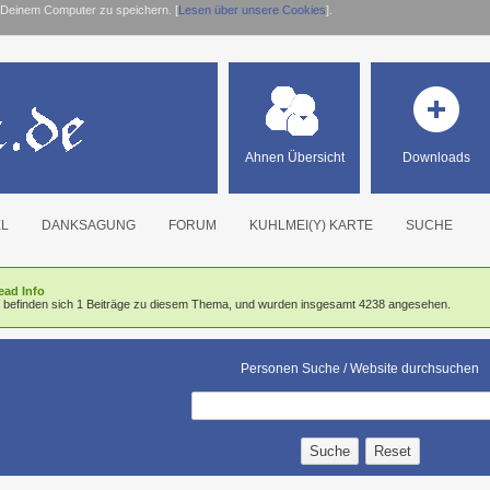
 Deinem Computer zu speichern. [
Lesen über unsere Cookies
].
Ahnen Übersicht
Downloads
EL
DANKSAGUNG
FORUM
KUHLMEI(Y) KARTE
SUCHE
ead Info
r befinden sich 1 Beiträge zu diesem Thema, und wurden insgesamt 4238 angesehen.
Personen Suche / Website durchsuchen