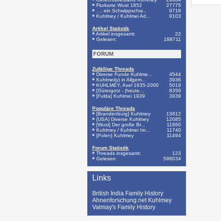
Flurkarte Wust 1852
27775
.... ein Schwippschw...
9718
Kuhlmey / Kuhlmei Ad...
9103
Artikel Statistik
Artikel insgesamt:
22
Gelesen:
188711
FORUM
Zufällige Threads
Diverse Funde Kuhlme...
4544
Kuhlmei(y) in Allgem...
3936
KUHLMEY, Axel 1935-2000
5019
[Gütergotz - (heute...
8356
[Fulda] Kuhlmei 1939
3939
Populäre Threads
[Brandenburg] Kuhlmey
13812
(USA) Diverse Kuhlmey
12085
[Wust] Der große Br...
11860
Kuhlmey / Kuhlmei Im...
11740
[Polen] Kuhlmey
11494
Forum Statistik
Threads insgesamt:
123
Gelesen:
598034
Links
British India Family History
Ahnenforschung.net Kuhlmey
Valmay's Family History