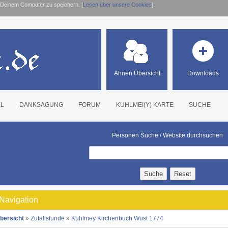
 Deinem Computer zu speichern. [
Lesen über unsere Cookies
].
Ahnen Übersicht
Downloads
EL
DANKSAGUNG
FORUM
KUHLMEI(Y) KARTE
SUCHE
Personen Suche / Website durchsuchen
 Navigation
Übersicht
»
Zufallsfunde
»
Kuhlmey Kirchenbuch Wust 1774