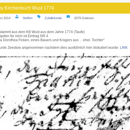
y Kirchenbuch Wust 1774
ct 2014
Steffen
Zufallsfunde
3379 Gelesen
 stammt aus dem KB Wust aus dem Jahre 1774 (Taufe)
gsten für mich ist Eintrag NR 4
ia Dorothea Ficken, eines Bauers und Krügers aus ... ehel. Tochter"
wurde Zeestow angenommen nachdem dies ausführlich hier diskutiert wurde:
LINK