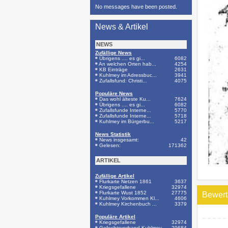
No messages have been posted.
News & Artikel
NEWS
Zufällige News
Übrigens .... es gi...
6082
An welchen Orten hab...
4254
KB Einträge
2631
Kuhlmey im Adressbuc...
3941
Zufallsfund: Christi...
4075
Populäre News
Das wohl älteste Ku...
7624
Übrigens .... es gi...
6082
Zufallsfunde Interne...
5770
Zufallsfunde Interne...
5718
Kuhlmey im Bürgerbu...
5217
News Statistik
News insgesamt:
42
Gelesen:
171362
ARTIKEL
Zufällige Artikel
Flurkarte Netzen 1861
3637
Kriegsgefallene
32974
Flurkarte Wust 1852
27775
Bewer
Kuhlmey Vorkommen Kl...
4606
Kuhlmey Kirchenbuch ...
3379
Populäre Artikel
Kriegsgefallene
32974
Gefechtsverband Kuhlmey
29684