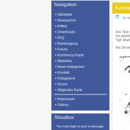
Navigation
Kuhlme
Startseite
07 O
Newsarchiv
Artikel
Downloads
Der Text
Am wichti
FAQ
"Jgf. Mar
Danksagung
Als Ort 
Forum
Kuhlmei(y) Karte
Weblinks
News Kategorien
Kontakt
Fotogalerie
Suche
Mitglieder Karte
Impressum
Videos
Shoutbox
You must login to post a message.