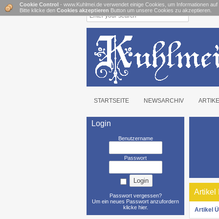
Cookie Control
- www.Kuhlmei.de verwendet einige Cookies, um Informationen auf
Bitte klicke den
Cookies akzeptieren
Button um unsere Cookies zu akzeptieren.
STARTSEITE
NEWSARCHIV
ARTIK
Login
Benutzername
Passwort
Artikel
Passwort vergessen?
Um ein neues Passwort anzufordern
klicke hier
.
Artikel 